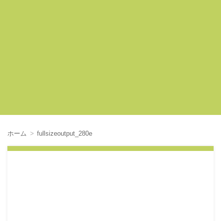
ホーム
fullsizeoutput_280e