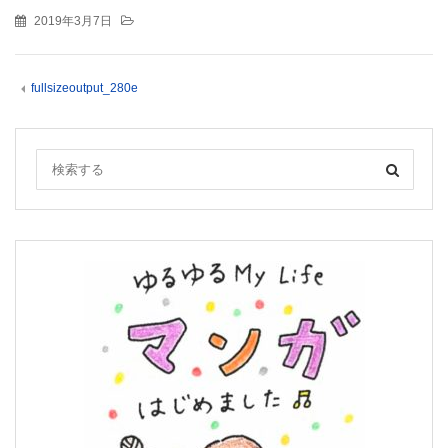
2019年3月7日
fullsizeoutput_280e