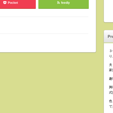
Pocket
feedly
Pro
３
り
夫
家
趣
興
式
色
で