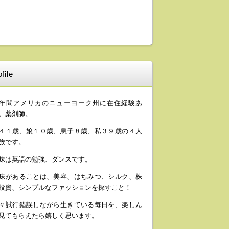
file
年間アメリカのニューヨーク州に在住経験あ
。薬剤師。
４１歳、娘１０歳、息子８歳、私３９歳の４人
族です。
味は英語の勉強、ダンスです。
味があることは、美容、はちみつ、シルク、株
投資、シンプルなファッションを探すこと！
々試行錯誤しながら生きている毎日を、楽しん
見てもらえたら嬉しく思います。