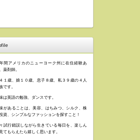
file
年間アメリカのニューヨーク州に在住経験あ
。薬剤師。
４１歳、娘１０歳、息子８歳、私３９歳の４人
族です。
味は英語の勉強、ダンスです。
味があることは、美容、はちみつ、シルク、株
投資、シンプルなファッションを探すこと！
々試行錯誤しながら生きている毎日を、楽しん
見てもらえたら嬉しく思います。