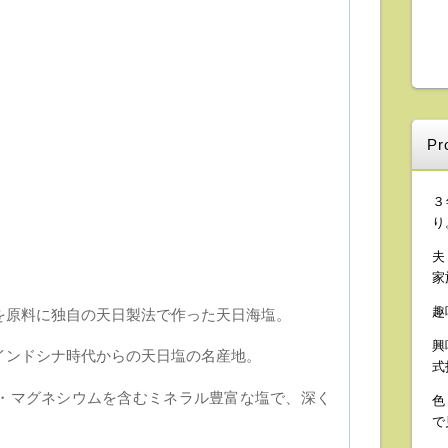
Pro
３
り
夫
家
趣
を原料に独自の天日製法で作った天日海塩。
興
インドシナ時代からの天日塩の名産地。
式
・マグネシウムを含むミネラル豊富な塩で、深く
色
で