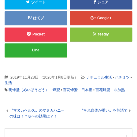
ツイート
シェア
はてブ
Google+
Pocket
feedly
Line
2019年11月28日
（
2020年1月8日更新
）
ナチュラル生活
•
ハチミツ
•
生活
明蜂堂（めいほうどう） 蜂蜜
•
百花蜂蜜 日本産
•
百花蜂蜜 非加熱
〝マヌカヘルス〟のマヌカハニー
〝それ自体が重い〟を英語で
の味は！？咳への効果は？！