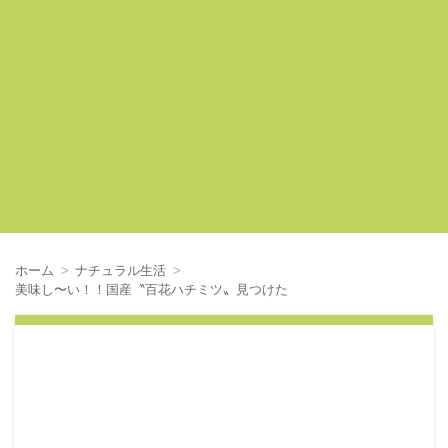
ホーム
ナチュラル生活
美味し〜い！！国産〝百花ハチミツ〟見つけた