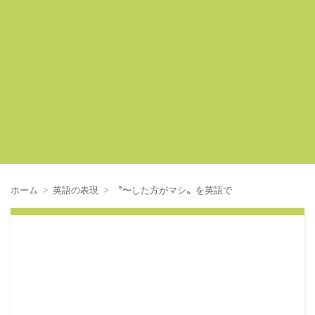
ホーム
英語の表現
〝〜した方がマシ〟を英語で