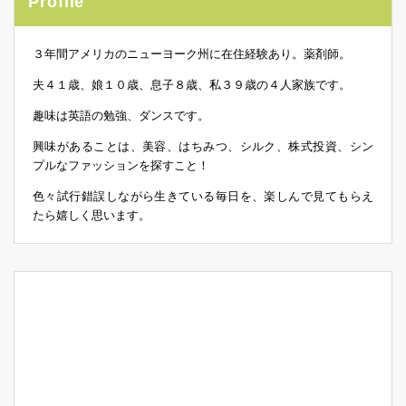
Profile
３年間アメリカのニューヨーク州に在住経験あり。薬剤師。
夫４１歳、娘１０歳、息子８歳、私３９歳の４人家族です。
趣味は英語の勉強、ダンスです。
興味があることは、美容、はちみつ、シルク、株式投資、シン
プルなファッションを探すこと！
色々試行錯誤しながら生きている毎日を、楽しんで見てもらえ
たら嬉しく思います。