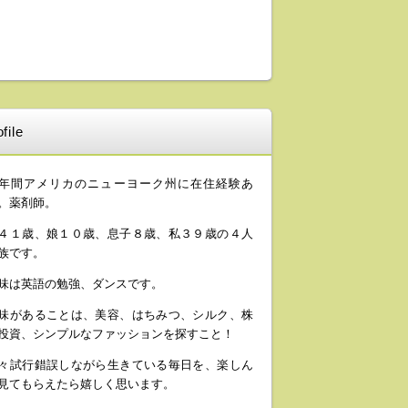
file
年間アメリカのニューヨーク州に在住経験あ
。薬剤師。
４１歳、娘１０歳、息子８歳、私３９歳の４人
族です。
味は英語の勉強、ダンスです。
味があることは、美容、はちみつ、シルク、株
投資、シンプルなファッションを探すこと！
々試行錯誤しながら生きている毎日を、楽しん
見てもらえたら嬉しく思います。