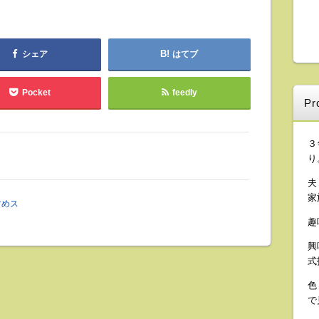
シェア
はてブ
Pocket
feedly
Pro
３
り
夫
家
すすめス
趣
興
式
色
で