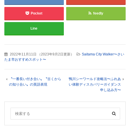
Pocket
feedly
Line
2022年11月11日
（
2023年9月2日更新
）
Saitama City Walker〜さい
たま市おすすめスポット〜
〝一番長い付き合い〟〝古くから
鴨川シーワールド攻略法〜ふれあ
の知り合い〟の英語表現
い体験ディスカバリーガイダンス
申し込み方〜