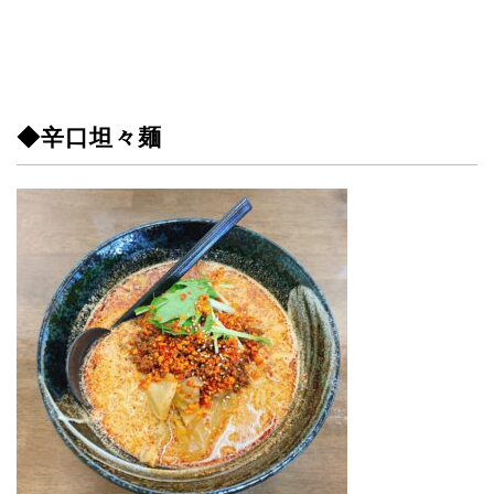
◆辛口坦々麺