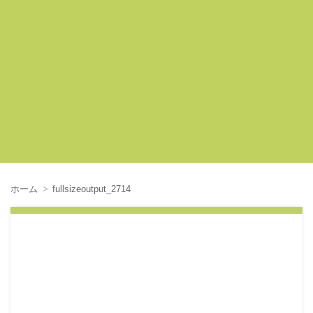
ホーム
fullsizeoutput_2714