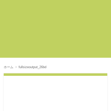
ホーム
fullsizeoutput_26bd