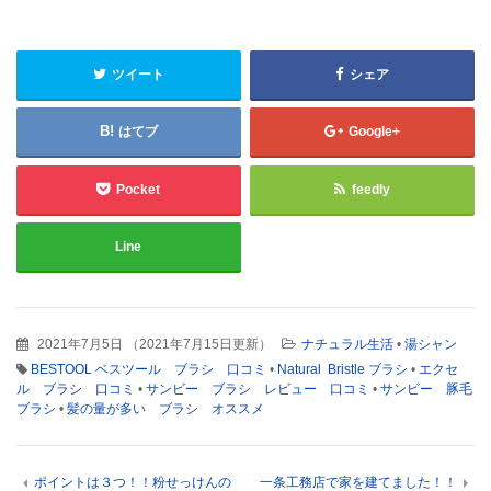
ツイート
シェア
はてブ
Google+
Pocket
feedly
Line
2021年7月5日
（
2021年7月15日更新
）
ナチュラル生活
•
湯シャン
BESTOOL ベスツール ブラシ 口コミ
•
Natural Bristle ブラシ
•
エクセ
ル ブラシ 口コミ
•
サンビー ブラシ レビュー 口コミ
•
サンビー 豚毛
ブラシ
•
髪の量が多い ブラシ オススメ
ポイントは３つ！！粉せっけんの
一条工務店で家を建てました！！