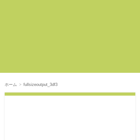
ホーム
fullsizeoutput_3df3