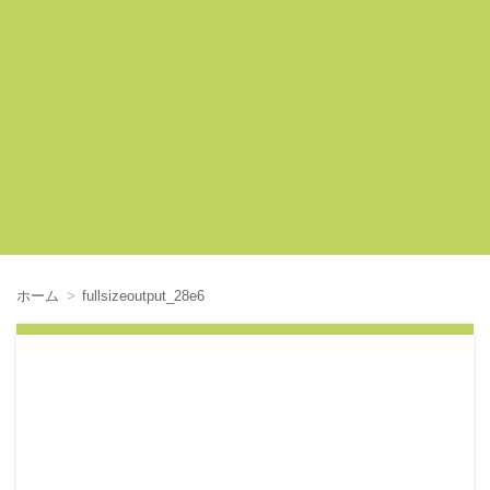
ホーム
fullsizeoutput_28e6