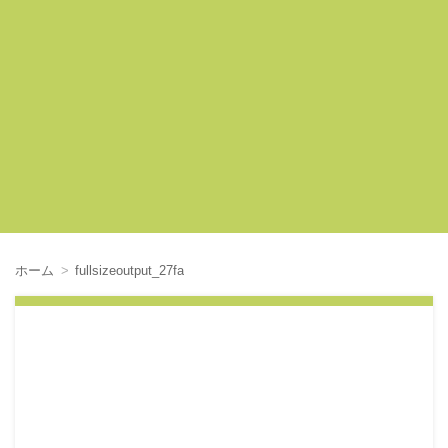
ホーム
fullsizeoutput_27fa