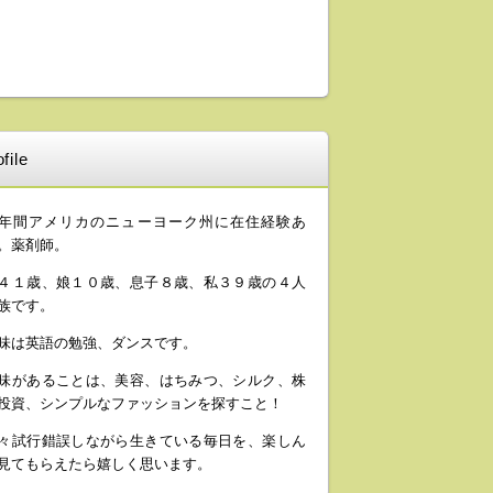
file
年間アメリカのニューヨーク州に在住経験あ
。薬剤師。
４１歳、娘１０歳、息子８歳、私３９歳の４人
族です。
味は英語の勉強、ダンスです。
味があることは、美容、はちみつ、シルク、株
投資、シンプルなファッションを探すこと！
々試行錯誤しながら生きている毎日を、楽しん
見てもらえたら嬉しく思います。