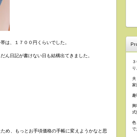
格帯は、１７００円くらいでした。
Pro
んだん日記が書けない日も結構出てきました。
３
り
夫
家
趣
興
式
色
で
たため、もっとお手頃価格の手帳に変えようかなと思