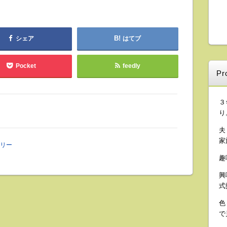
シェア
はてブ
Pocket
feedly
Pro
３
り
夫
家
リー
趣
興
式
色
で