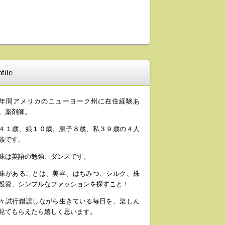
file
年間アメリカのニューヨーク州に在住経験あ
。薬剤師。
４１歳、娘１０歳、息子８歳、私３９歳の４人
族です。
味は英語の勉強、ダンスです。
味があることは、美容、はちみつ、シルク、株
投資、シンプルなファッションを探すこと！
々試行錯誤しながら生きている毎日を、楽しん
見てもらえたら嬉しく思います。