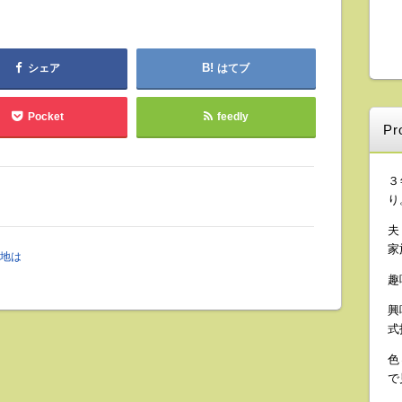
シェア
はてブ
Pocket
feedly
Pro
３
り
夫
家
地は
趣
興
式
色
で