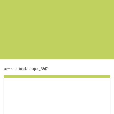
ホーム
fullsizeoutput_28d7