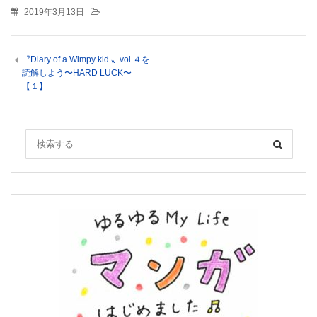
2019年3月13日
〝Diary of a Wimpy kid 〟vol.４を
読解しよう〜HARD LUCK〜
【１】