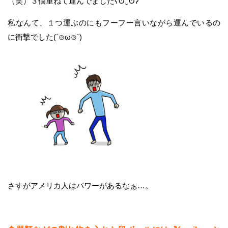
（笑）３個重ねて運んでましたʕʘ‿ʘʔ
私なんて、１つ運ぶのにもフーフー言いながら運んでいるの
に衝撃でした(´⊙ω⊙`)
さすがアメリカ人はパワーがあるなぁ…。