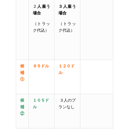
２
人雇う
３人雇う
場合
場合
（トラッ
（トラッ
ク代込）
ク代込）
候
９５ドル
１２０ド
補
ル
①
候
１０５ド
３人のプ
補
ル
ランなし
②