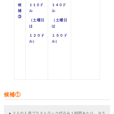
候
１１０ド
１４０ド
補
ル
ル
③
（土曜日
（土曜日
は
は
１２０ド
１５０ド
ル）
ル）
候補①
● ２人の人員プラストラック代込み１時間あたり ９５