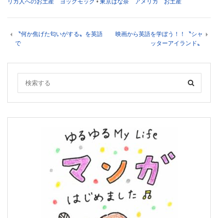
リカ人へのお土産 ヨックモック
•
東京ばな奈 アメリカ お土産
〝何か焦げた匂いがする〟を英語
映画から英語を学ぼう！！〝シャ
で
ッターアイランド〟