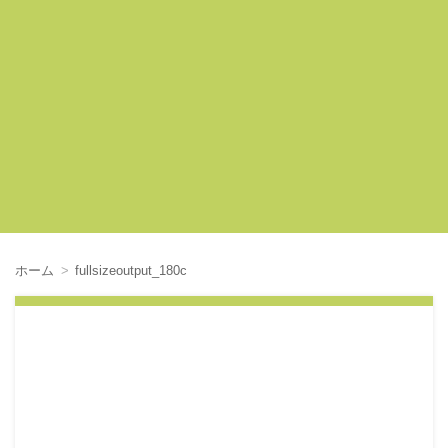
ホーム
fullsizeoutput_180c