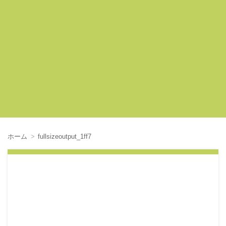
ホーム
fullsizeoutput_1ff7