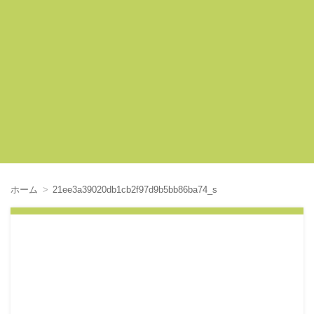
ホーム
21ee3a39020db1cb2f97d9b5bb86ba74_s