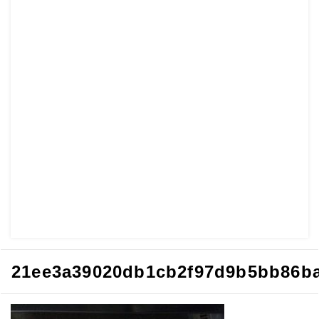
21ee3a39020db1cb2f97d9b5bb86b