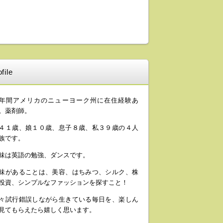
file
年間アメリカのニューヨーク州に在住経験あ
。薬剤師。
４１歳、娘１０歳、息子８歳、私３９歳の４人
族です。
味は英語の勉強、ダンスです。
味があることは、美容、はちみつ、シルク、株
投資、シンプルなファッションを探すこと！
々試行錯誤しながら生きている毎日を、楽しん
見てもらえたら嬉しく思います。