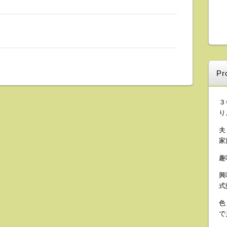
Pro
３
り
夫
家
趣
興
式
色
で