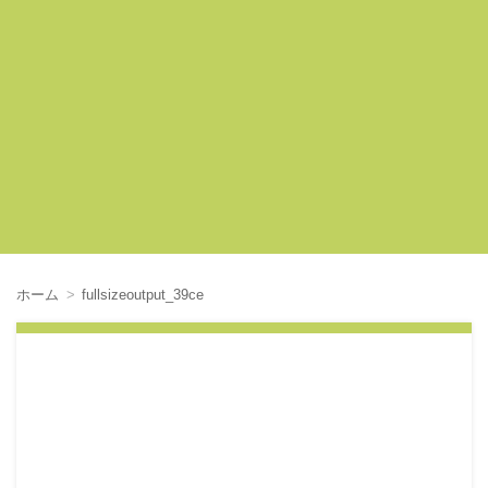
ホーム
fullsizeoutput_39ce