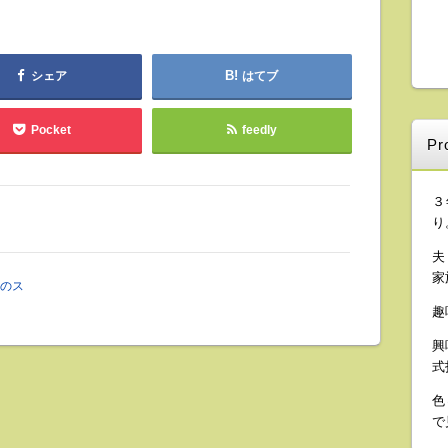
シェア
はてブ
Pocket
feedly
Pro
３
り
夫
家
のス
趣
興
式
色
で