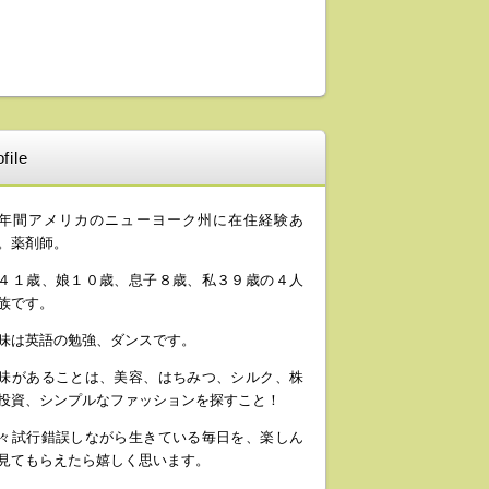
file
年間アメリカのニューヨーク州に在住経験あ
。薬剤師。
４１歳、娘１０歳、息子８歳、私３９歳の４人
族です。
味は英語の勉強、ダンスです。
味があることは、美容、はちみつ、シルク、株
投資、シンプルなファッションを探すこと！
々試行錯誤しながら生きている毎日を、楽しん
見てもらえたら嬉しく思います。