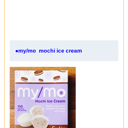
●my/mo mochi
ice cream