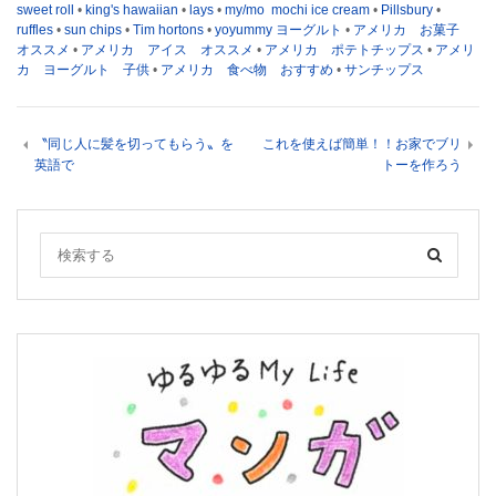
sweet roll
•
king's hawaiian
•
lays
•
my/mo mochi ice cream
•
Pillsbury
•
ruffles
•
sun chips
•
Tim hortons
•
yoyummy ヨーグルト
•
アメリカ お菓子
オススメ
•
アメリカ アイス オススメ
•
アメリカ ポテトチップス
•
アメリ
カ ヨーグルト 子供
•
アメリカ 食べ物 おすすめ
•
サンチップス
〝同じ人に髪を切ってもらう〟を
これを使えば簡単！！お家でブリ
英語で
トーを作ろう