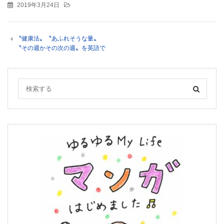
2019年3月24日
〝健康法〟〝あふれそうな量〟
〝その週かその次の週〟を英語で