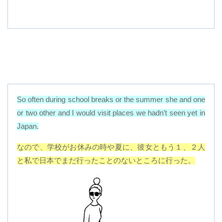
So often during school breaks or the summer she and one
or two other and I would visit places we hadn’t seen yet in
Japan.
なので、学校がお休みの時や夏に、彼女ともう１、２人
と私で日本でまだ行ったことのないところに行った。