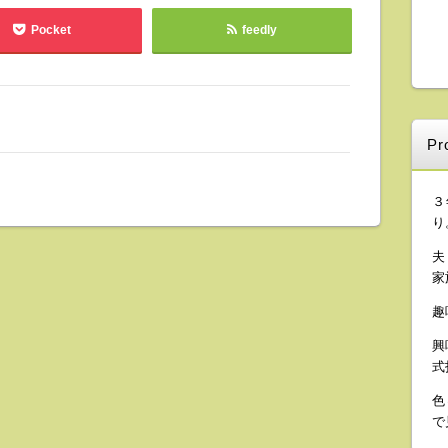
Pocket
feedly
Pro
３
り
夫
家
趣
興
式
色
で