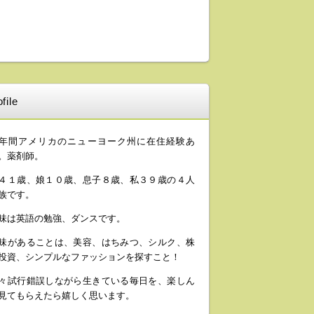
file
年間アメリカのニューヨーク州に在住経験あ
。薬剤師。
４１歳、娘１０歳、息子８歳、私３９歳の４人
族です。
味は英語の勉強、ダンスです。
味があることは、美容、はちみつ、シルク、株
投資、シンプルなファッションを探すこと！
々試行錯誤しながら生きている毎日を、楽しん
見てもらえたら嬉しく思います。